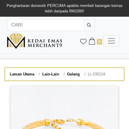
Penghantaran domestik PERCUMA apabila membeli barangan kemas
lebih daripada RM1000!
0
Laman Utama
Lain-Lain
Gelang
LL-030124