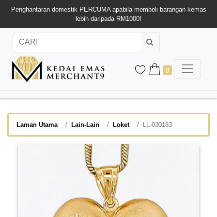
Penghantaran domestik PERCUMA apabila membeli barangan kemas
lebih daripada RM1000!
0
Laman Utama
Lain-Lain
Loket
LL-030183