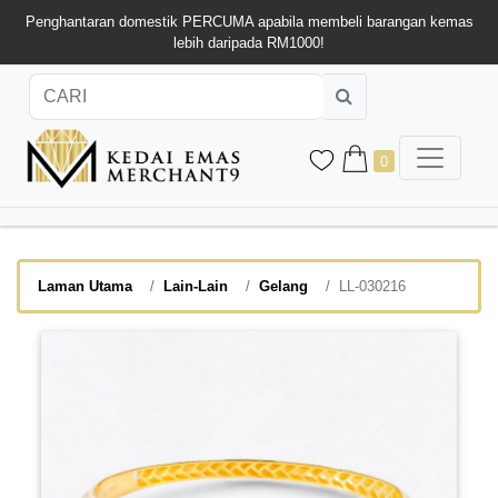
Penghantaran domestik PERCUMA apabila membeli barangan kemas
lebih daripada RM1000!
0
Laman Utama
Lain-Lain
Gelang
LL-030216