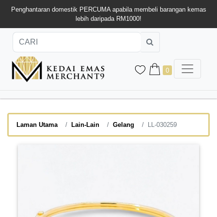
Penghantaran domestik PERCUMA apabila membeli barangan kemas
lebih daripada RM1000!
0
Laman Utama
Lain-Lain
Gelang
LL-030259