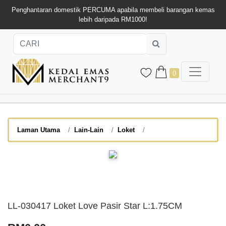
Penghantaran domestik PERCUMA apabila membeli barangan kemas
lebih daripada RM1000!
0
Laman Utama
Lain-Lain
Loket
LL-030417 Loket Love Pasir Star L:1.75CM