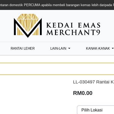
taran domestik PERCUMA apabila membeli barangan kemas lebih daripada
RANTAI LEHER
LAIN-LAIN
KANAK-KANAK
LL-030497 Rantai K
RM0.00