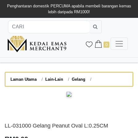
Penghantaran domestik PERCUMA apabila membeli barangan kemas
lebih daripada RM1000!
0
Laman Utama
Lain-Lain
Gelang
LL-031000 Gelang Peanut Oval L:0.25CM