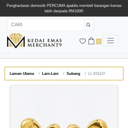
Penghantaran domestik PERCUMA apabila membeli barangan kemas
lebih daripada RM1000!
0
Laman Utama
Lain-Lain
Subang
LL-031137