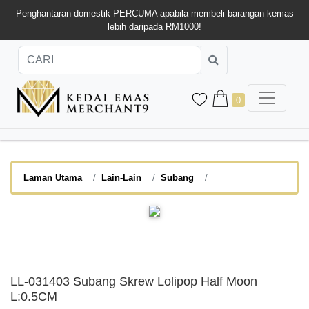
Penghantaran domestik PERCUMA apabila membeli barangan kemas
lebih daripada RM1000!
0
Laman Utama
Lain-Lain
Subang
LL-031403 Subang Skrew Lolipop Half Moon
L:0.5CM