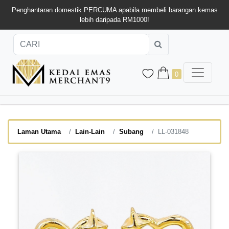
Penghantaran domestik PERCUMA apabila membeli barangan kemas
lebih daripada RM1000!
0
Laman Utama
Lain-Lain
Subang
LL-031848