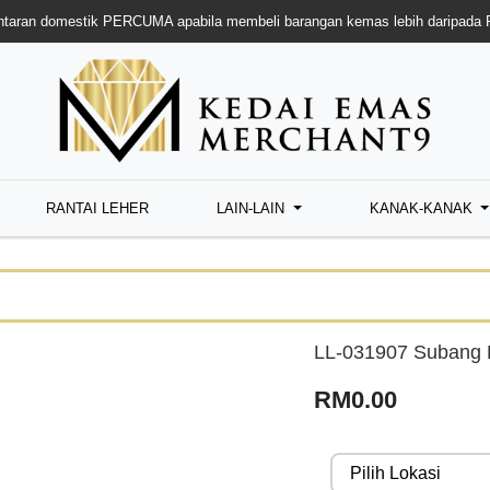
taran domestik PERCUMA apabila membeli barangan kemas lebih daripada
RANTAI LEHER
LAIN-LAIN
KANAK-KANAK
LL-031907 Subang 
RM0.00