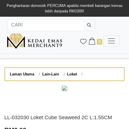
Penghantaran domestik PERCUMA apabila membeli barangan kemas
lebih daripada RM1000!
0
Laman Utama
Lain-Lain
Loket
LL-032030 Loket Cube Seaweed 2C L:1.55CM