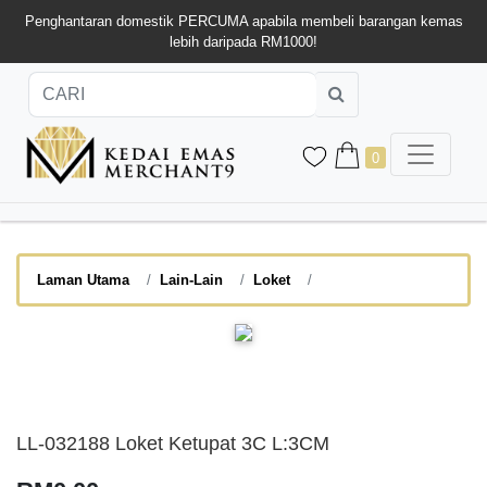
Penghantaran domestik PERCUMA apabila membeli barangan kemas
lebih daripada RM1000!
0
Laman Utama
Lain-Lain
Loket
LL-032188 Loket Ketupat 3C L:3CM