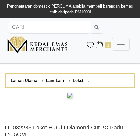
Penghantaran domestik PERCUMA apabila membeli barangan kemas
lebih daripada RM1000!
0
Laman Utama
Lain-Lain
Loket
LL-032285 Loket Huruf I Diamond Cut 2C Padu
L:0.5CM