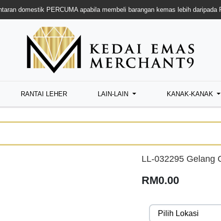
taran domestik PERCUMA apabila membeli barangan kemas lebih daripada
RANTAI LEHER
LAIN-LAIN
KANAK-KANAK
LL-032295 Gelang C
RM0.00