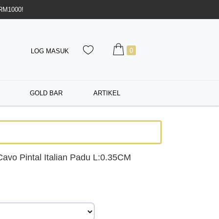
 RM1000!
0
LOG MASUK
GOLD BAR
ARTIKEL
avo Pintal Italian Padu L:0.35CM