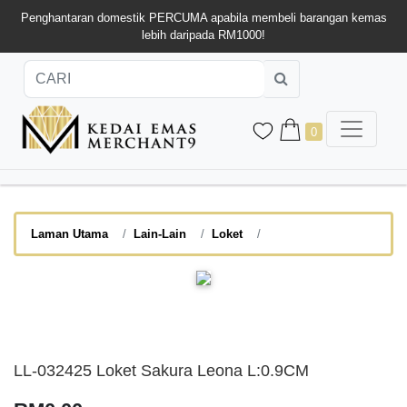
Penghantaran domestik PERCUMA apabila membeli barangan kemas
lebih daripada RM1000!
0
Laman Utama
Lain-Lain
Loket
LL-032425 Loket Sakura Leona L:0.9CM