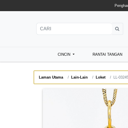
Penghan
CINCIN
RANTAI TANGAN
Laman Utama
Lain-Lain
Loket
LL-0324