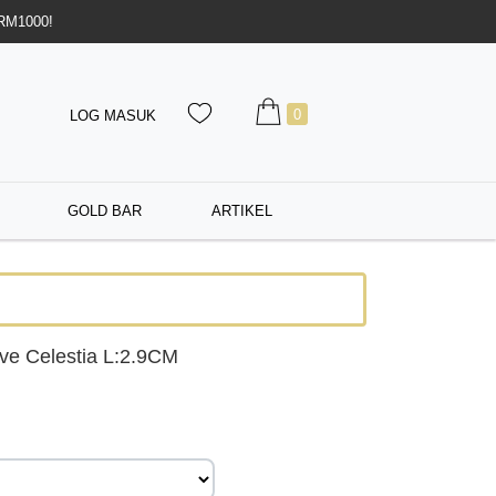
 RM1000!
0
LOG MASUK
GOLD BAR
ARTIKEL
ve Celestia L:2.9CM