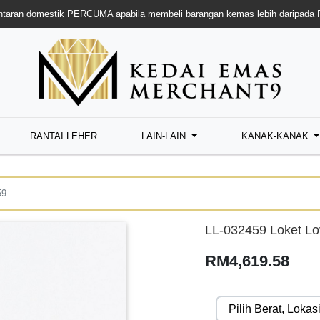
taran domestik PERCUMA apabila membeli barangan kemas lebih daripada
RANTAI LEHER
LAIN-LAIN
KANAK-KANAK
59
LL-032459 Loket Lo
RM4,619.58