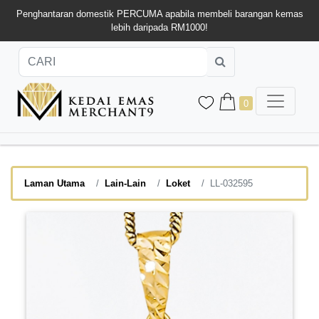
Penghantaran domestik PERCUMA apabila membeli barangan kemas
lebih daripada RM1000!
0
Laman Utama
Lain-Lain
Loket
LL-032595