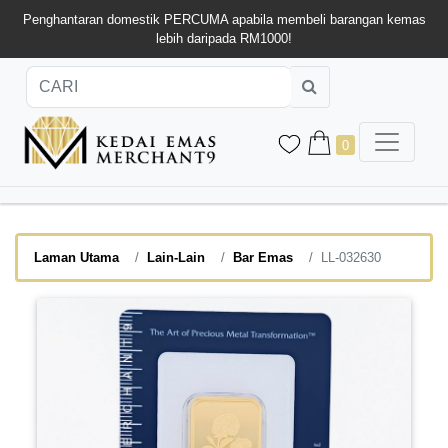
Penghantaran domestik PERCUMA apabila membeli barangan kemas
lebih daripada RM1000!
0
Laman Utama
Lain-Lain
Bar Emas
LL-032630