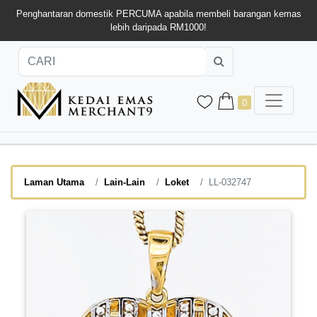
Penghantaran domestik PERCUMA apabila membeli barangan kemas
lebih daripada RM1000!
0
Laman Utama
Lain-Lain
Loket
LL-032747