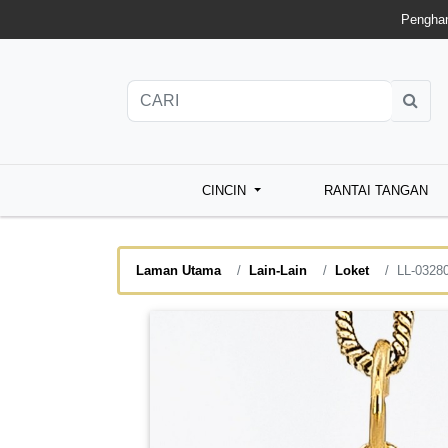
Penghan
CINCIN
RANTAI TANGAN
Laman Utama
Lain-Lain
Loket
LL-0328