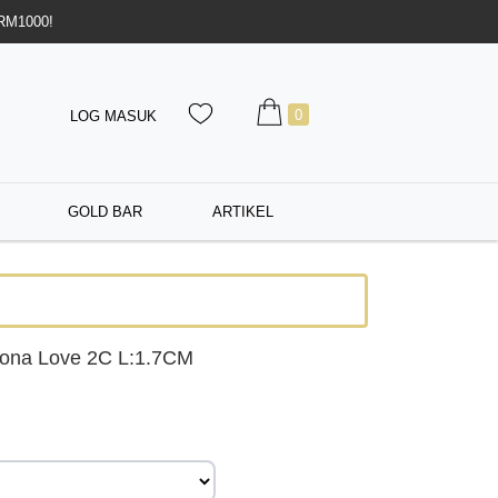
 RM1000!
0
LOG MASUK
GOLD BAR
ARTIKEL
eona Love 2C L:1.7CM