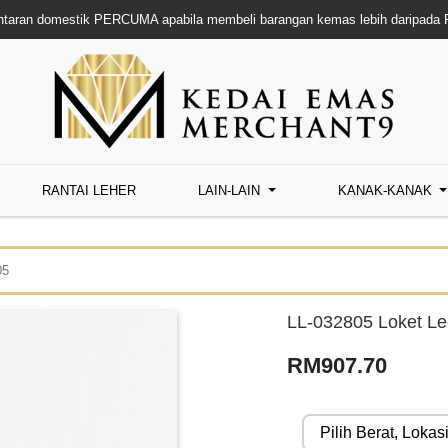
taran domestik PERCUMA apabila membeli barangan kemas lebih daripada
RANTAI LEHER
LAIN-LAIN
KANAK-KANAK
05
LL-032805 Loket L
RM907.70