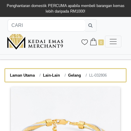
Penghantaran domestik PERCUMA apabila membeli barangan kemas
lebih daripada RM1000!
0
Laman Utama
Lain-Lain
Gelang
LL-032806