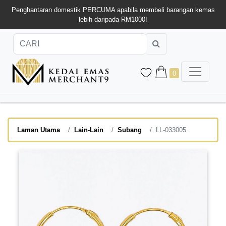
Penghantaran domestik PERCUMA apabila membeli barangan kemas
lebih daripada RM1000!
0
Laman Utama
Lain-Lain
Subang
LL-033005