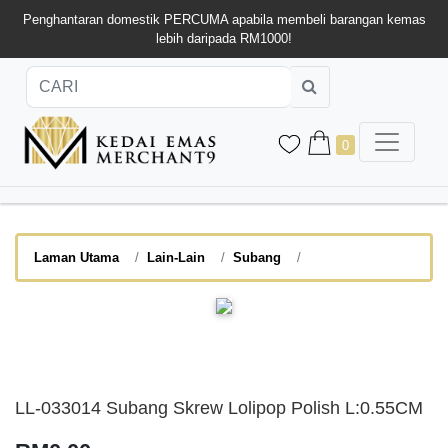
Penghantaran domestik PERCUMA apabila membeli barangan kemas
lebih daripada RM1000!
0
Laman Utama
Lain-Lain
Subang
LL-033014 Subang Skrew Lolipop Polish L:0.55CM