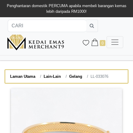
Penghantaran domestik PERCUMA apabila membeli barangan kemas
lebih daripada RM1000!
0
Laman Utama
Lain-Lain
Gelang
LL-033076