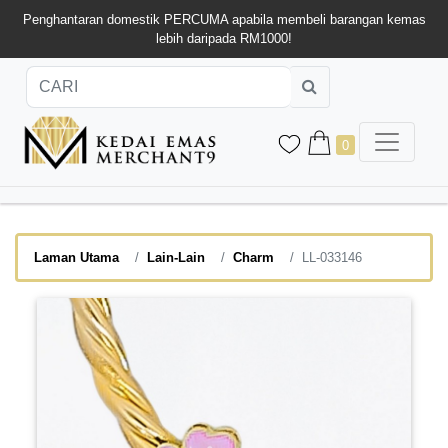
Penghantaran domestik PERCUMA apabila membeli barangan kemas
lebih daripada RM1000!
0
Laman Utama
Lain-Lain
Charm
LL-033146