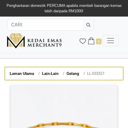
Penghantaran domestik PERCUMA apabila membeli barangan kemas
lebih daripada RM1000!
0
Laman Utama
Lain-Lain
Gelang
LL-033317