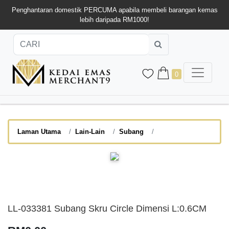
Penghantaran domestik PERCUMA apabila membeli barangan kemas
lebih daripada RM1000!
0
Laman Utama
Lain-Lain
Subang
LL-033381 Subang Skru Circle Dimensi L:0.6CM