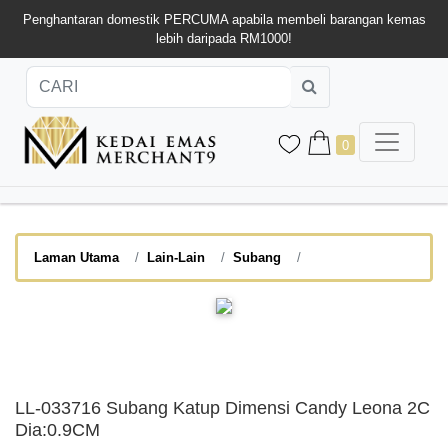
Penghantaran domestik PERCUMA apabila membeli barangan kemas
lebih daripada RM1000!
0
Laman Utama
Lain-Lain
Subang
LL-033716 Subang Katup Dimensi Candy Leona 2C
Dia:0.9CM