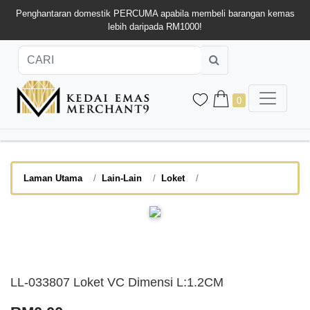
Penghantaran domestik PERCUMA apabila membeli barangan kemas
lebih daripada RM1000!
0
Laman Utama
Lain-Lain
Loket
LL-033807 Loket VC Dimensi L:1.2CM