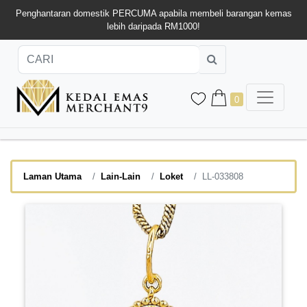
Penghantaran domestik PERCUMA apabila membeli barangan kemas
lebih daripada RM1000!
0
Laman Utama
Lain-Lain
Loket
LL-033808