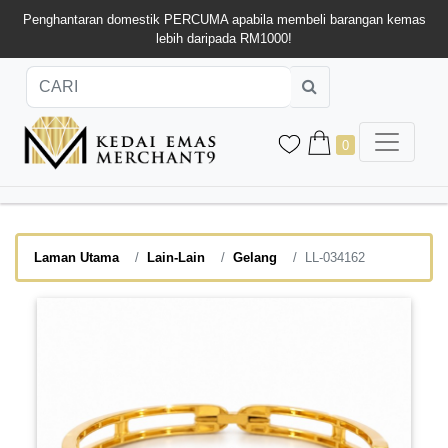
Penghantaran domestik PERCUMA apabila membeli barangan kemas
lebih daripada RM1000!
0
Laman Utama
Lain-Lain
Gelang
LL-034162