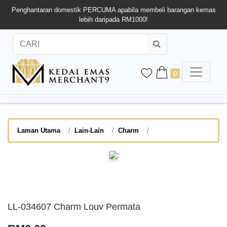
Penghantaran domestik PERCUMA apabila membeli barangan kemas
lebih daripada RM1000!
0
Laman Utama
Lain-Lain
Charm
LL-034607 Charm Louv Permata