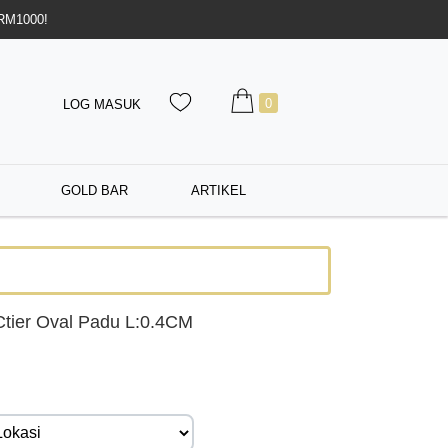
 RM1000!
0
LOG MASUK
GOLD BAR
ARTIKEL
tier Oval Padu L:0.4CM