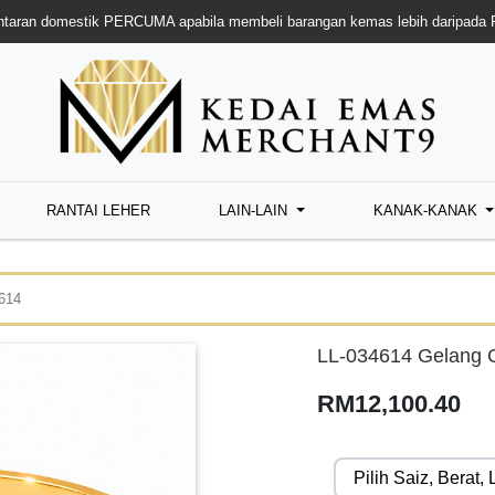
taran domestik PERCUMA apabila membeli barangan kemas lebih daripada
RANTAI LEHER
LAIN-LAIN
KANAK-KANAK
614
LL-034614 Gelang C
RM12,100.40