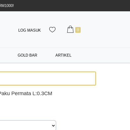
 RM1000!
0
LOG MASUK
GOLD BAR
ARTIKEL
Paku Permata L:0.3CM