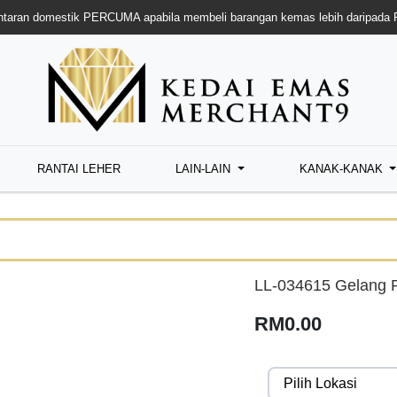
taran domestik PERCUMA apabila membeli barangan kemas lebih daripada
RANTAI LEHER
LAIN-LAIN
KANAK-KANAK
LL-034615 Gelang 
RM0.00