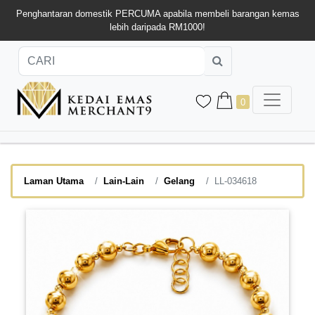
Penghantaran domestik PERCUMA apabila membeli barangan kemas
lebih daripada RM1000!
0
Laman Utama
Lain-Lain
Gelang
LL-034618