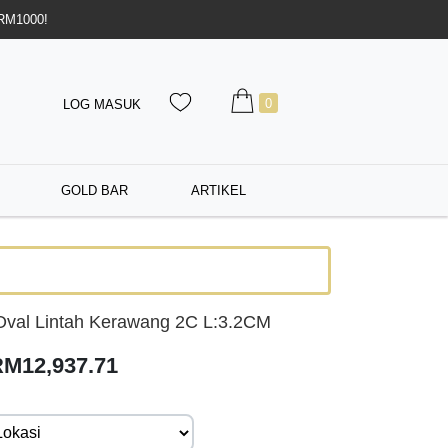
 RM1000!
0
LOG MASUK
GOLD BAR
ARTIKEL
Oval Lintah Kerawang 2C L:3.2CM
RM12,937.71