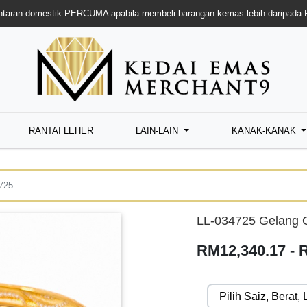
taran domestik PERCUMA apabila membeli barangan kemas lebih daripada
RANTAI LEHER
LAIN-LAIN
KANAK-KANAK
725
LL-034725 Gelang 
RM12,340.17 - 