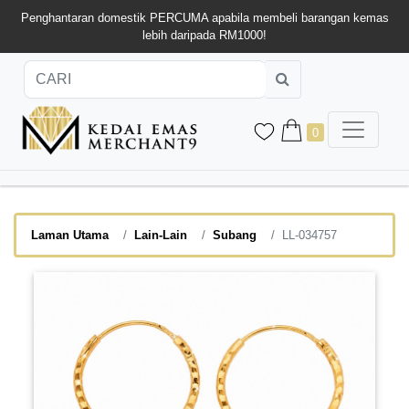
Penghantaran domestik PERCUMA apabila membeli barangan kemas
lebih daripada RM1000!
0
Laman Utama
Lain-Lain
Subang
LL-034757