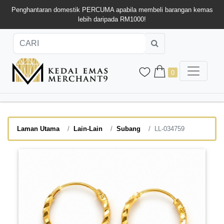
Penghantaran domestik PERCUMA apabila membeli barangan kemas
lebih daripada RM1000!
0
Laman Utama
Lain-Lain
Subang
LL-034759