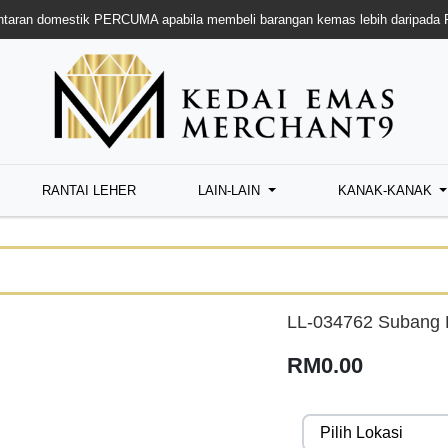
taran domestik PERCUMA apabila membeli barangan kemas lebih daripada
RANTAI LEHER
LAIN-LAIN
KANAK-KANAK
LL-034762 Subang R
RM0.00