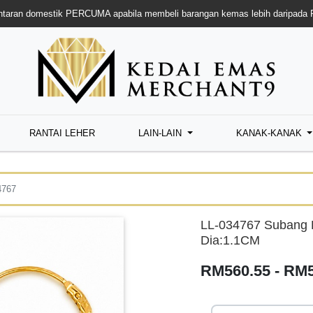
taran domestik PERCUMA apabila membeli barangan kemas lebih daripada
RANTAI LEHER
LAIN-LAIN
KANAK-KANAK
4767
LL-034767 Subang 
Dia:1.1CM
RM560.55 - RM5