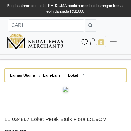
Penghantaran domestik PERCUMA apabila membeli barangan kemas
lebih daripada RM1000!
0
Laman Utama
Lain-Lain
Loket
LL-034867 Loket Petak Batik Flora L:1.9CM