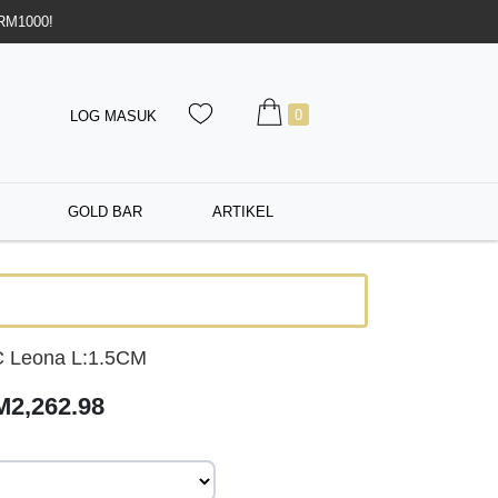
 RM1000!
0
LOG MASUK
GOLD BAR
ARTIKEL
C Leona L:1.5CM
M2,262.98