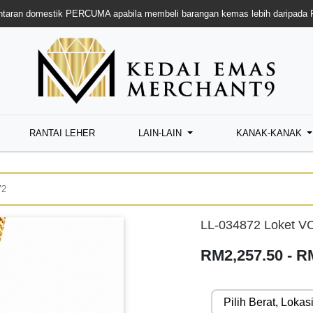
taran domestik PERCUMA apabila membeli barangan kemas lebih daripada
RANTAI LEHER
LAIN-LAIN
KANAK-KANAK
72
LL-034872 Loket V
RM2,257.50 - R