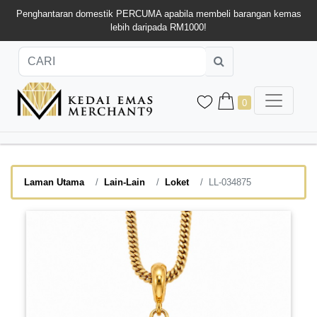
Penghantaran domestik PERCUMA apabila membeli barangan kemas
lebih daripada RM1000!
0
Laman Utama
Lain-Lain
Loket
LL-034875