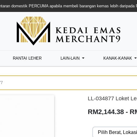
taran domestik PERCUMA apabila membeli barangan kemas lebih daripada
RANTAI LEHER
LAIN-LAIN
KANAK-KANAK
77
LL-034877 Loket Le
RM2,144.38 - R