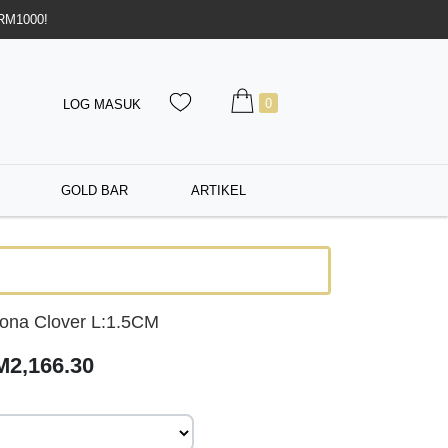
 RM1000!
0
LOG MASUK
GOLD BAR
ARTIKEL
ona Clover L:1.5CM
M2,166.30