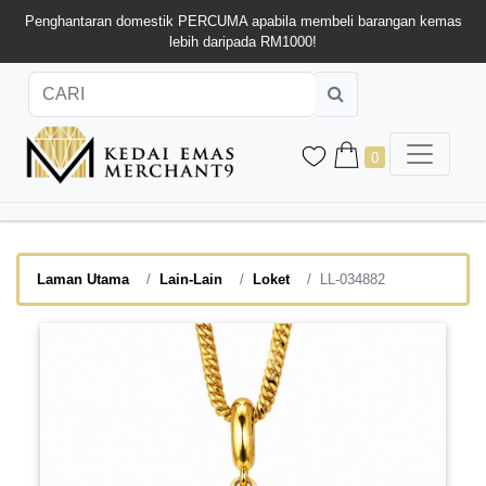
Penghantaran domestik PERCUMA apabila membeli barangan kemas
lebih daripada RM1000!
0
Laman Utama
Lain-Lain
Loket
LL-034882