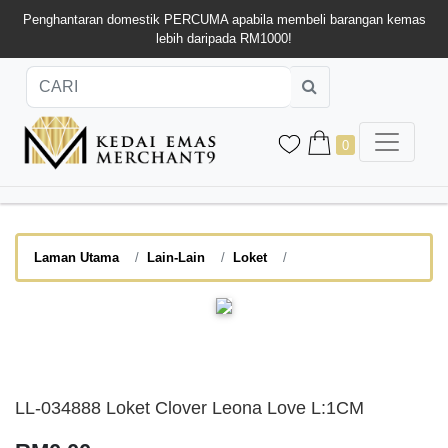
Penghantaran domestik PERCUMA apabila membeli barangan kemas
lebih daripada RM1000!
0
Laman Utama
Lain-Lain
Loket
LL-034888 Loket Clover Leona Love L:1CM