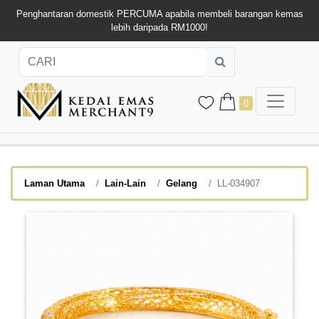
Penghantaran domestik PERCUMA apabila membeli barangan kemas
lebih daripada RM1000!
0
Laman Utama
Lain-Lain
Gelang
LL-034907