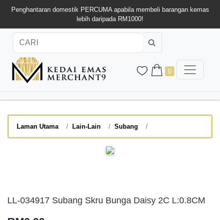
Penghantaran domestik PERCUMA apabila membeli barangan kemas
lebih daripada RM1000!
0
Laman Utama
Lain-Lain
Subang
LL-034917 Subang Skru Bunga Daisy 2C L:0.8CM