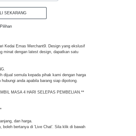
I SEKARANG
Pilihan
ri Kedai Emas Merchant9. Design yang ekslusif
ng minat dengan latest design, dapatkan satu
NG.
h dijual semula kepada pihak kami dengan harga
 hubungi anda apabila barang siap dipotong.
MBIL MASA 4 HARI SELEPAS PEMBELIAN.**
*
panjang, dan harga.
 boleh bertanya di 'Live Chat'. Sila klik di bawah