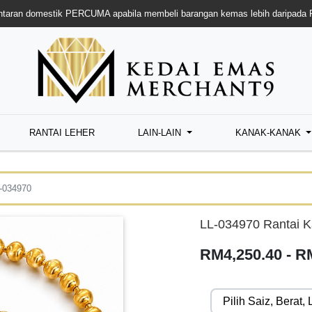
taran domestik PERCUMA apabila membeli barangan kemas lebih daripada
RANTAI LEHER
LAIN-LAIN
KANAK-KANAK
-034970
LL-034970 Rantai K
RM4,250.40 - R