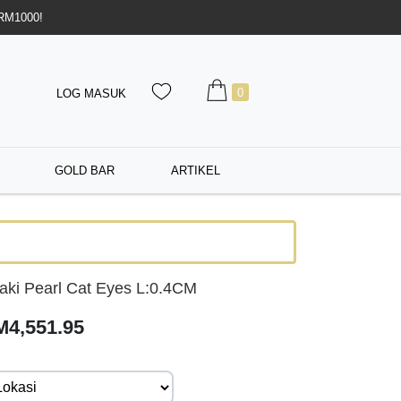
 RM1000!
0
LOG MASUK
GOLD BAR
ARTIKEL
aki Pearl Cat Eyes L:0.4CM
M4,551.95